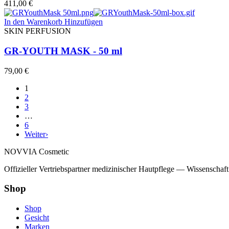
411,00
€
In den Warenkorb
Hinzufügen
SKIN PERFUSION
GR-YOUTH MASK - 50 ml
79,00
€
1
2
3
…
6
Weiter
›
NOVVIA Cosmetic
Offizieller Vertriebspartner medizinischer Hautpflege — Wissenschaf
Shop
Shop
Gesicht
Marken