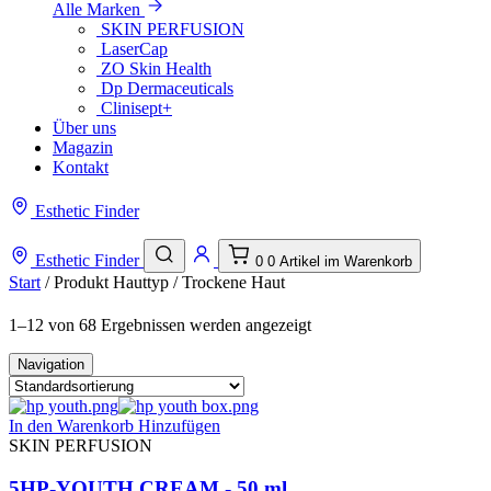
Alle Marken
SKIN PERFUSION
LaserCap
ZO Skin Health
Dp Dermaceuticals
Clinisept+
Über uns
Magazin
Kontakt
Esthetic Finder
Esthetic Finder
0
0 Artikel im Warenkorb
Start
/ Produkt Hauttyp / Trockene Haut
1–12 von 68 Ergebnissen werden angezeigt
Navigation
In den Warenkorb
Hinzufügen
SKIN PERFUSION
5HP-YOUTH CREAM - 50 ml