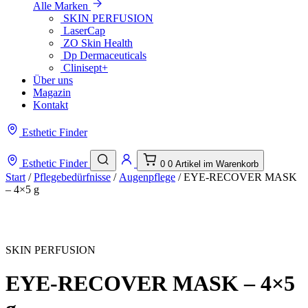
Alle Marken
SKIN PERFUSION
LaserCap
ZO Skin Health
Dp Dermaceuticals
Clinisept+
Über uns
Magazin
Kontakt
Esthetic Finder
Esthetic Finder
0
0 Artikel im Warenkorb
Start
/
Pflegebedürfnisse
/
Augenpflege
/ EYE-RECOVER MASK
– 4×5 g
SKIN PERFUSION
EYE-RECOVER MASK – 4×5