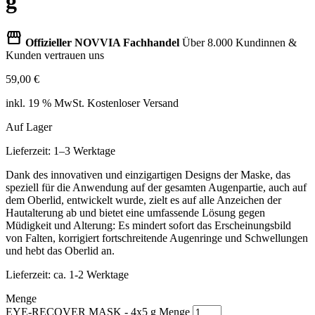
g
storefront
Offizieller NOVVIA Fachhandel
Über 8.000 Kundinnen &
Kunden vertrauen uns
59,00
€
inkl. 19 % MwSt.
Kostenloser Versand
Auf Lager
Lieferzeit: 1–3 Werktage
Dank des innovativen und einzigartigen Designs der Maske, das
speziell für die Anwendung auf der gesamten Augenpartie, auch auf
dem Oberlid, entwickelt wurde, zielt es auf alle Anzeichen der
Hautalterung ab und bietet eine umfassende Lösung gegen
Müdigkeit und Alterung: Es mindert sofort das Erscheinungsbild
von Falten, korrigiert fortschreitende Augenringe und Schwellungen
und hebt das Oberlid an.
Lieferzeit:
ca. 1-2 Werktage
Menge
EYE-RECOVER MASK - 4x5 g Menge