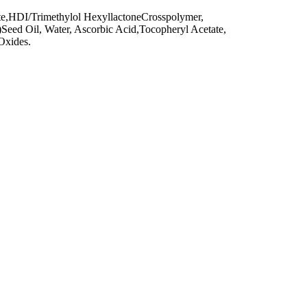
DI/Trimethylol HexyllactoneCrosspolymer,
Seed Oil, Water, Ascorbic Acid,Tocopheryl Acetate,
Oxides.