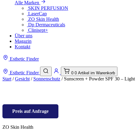
Alle Marken
SKIN PERFUSION
LaserCap
ZO Skin Health
Dp Dermaceuticals
Clinisept+
Über uns
Magazin
Kontakt
Esthetic Finder
Esthetic Finder
0
0 Artikel im Warenkorb
Start
/
Gesicht
/
Sonnenschutz
/ Sunscreen + Powder SPF 30 – Light
Preis auf Anfrage
ZO Skin Health