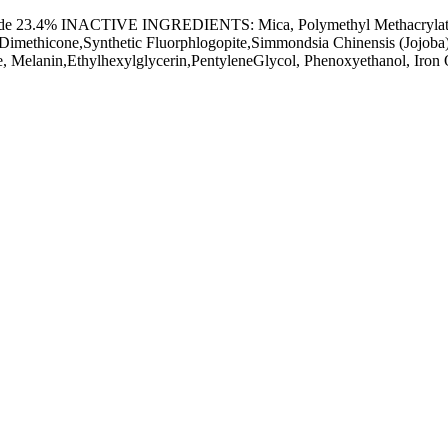
 23.4% INACTIVE INGREDIENTS: Mica, Polymethyl Methacrylate,H
imethicone,Synthetic Fluorphlogopite,Simmondsia Chinensis (Jojoba)
de, Melanin,Ethylhexylglycerin,PentyleneGlycol, Phenoxyethanol, Iron 