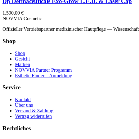
Dp Dermaceuticals Exo-Grow L.E.D. & Laser Cap
1.590,00
€
NOVVIA Cosmetic
Offizieller Vertriebspartner medizinischer Hautpflege — Wissenschaf
Shop
Shop
Gesicht
Marken
NOVVIA Partner Programm
Esthetic Finder – Anmeldung
Service
Kontakt
Über uns
Versand & Zahlung
Vertrag widerrufen
Rechtliches