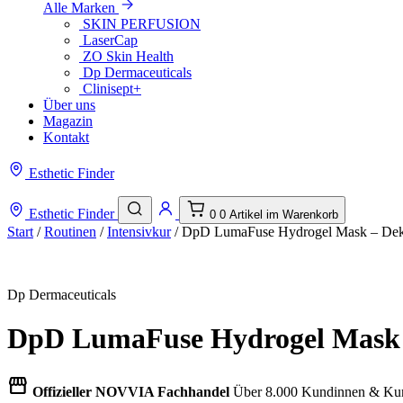
Alle Marken
SKIN PERFUSION
LaserCap
ZO Skin Health
Dp Dermaceuticals
Clinisept+
Über uns
Magazin
Kontakt
Esthetic Finder
Esthetic Finder
0
0 Artikel im Warenkorb
Start
/
Routinen
/
Intensivkur
/ DpD LumaFuse Hydrogel Mask – Deko
Dp Dermaceuticals
DpD LumaFuse Hydrogel Mask – 
storefront
Offizieller NOVVIA Fachhandel
Über 8.000 Kundinnen & Kun